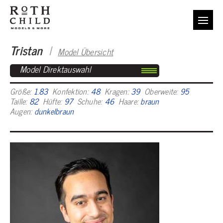
Tristan
I
Model Übersicht
Model Direktauswahl
Größe:
1.83
Konfektion:
48
Kragen:
39
Oberweite:
95
Taille:
82
Hüfte:
97
Schuhe:
46
Haare:
braun
Augen:
dunkelbraun