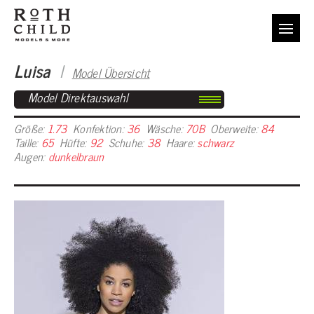
Luisa
I
Model Übersicht
Model Direktauswahl
Größe:
1.73
Konfektion:
36
Wäsche:
70B
Oberweite:
84
Taille:
65
Hüfte:
92
Schuhe:
38
Haare:
schwarz
Augen:
dunkelbraun