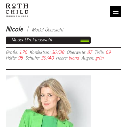
Nicole
I
Model Übersicht
Model Direktauswahl
Größe:
1.76
Konfektion:
36/38
Oberweite:
87
Taille:
69
Hüfte:
95
Schuhe:
39/40
Haare:
blond
Augen:
grün