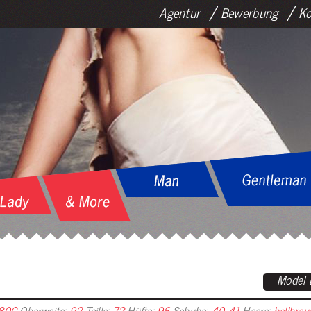
Agentur
Bewerbung
Ko
Model 
80C
Oberweite:
92
Taille:
72
Hüfte:
96
Schuhe:
40-41
Haare:
hellbrau