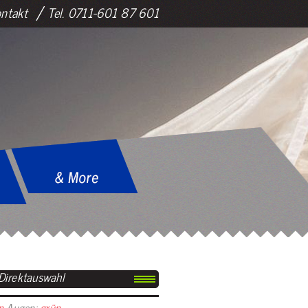
ntakt
Tel. 0711-601 87 601
Direktauswahl
n
Augen:
grün