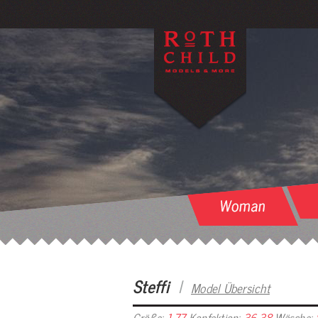
Steffi
I
Model Übersicht
Größe:
1.77
Konfektion:
36-38
Wäsche: