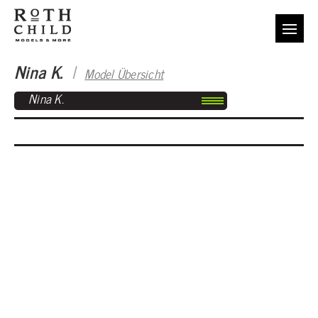
Nina K.
I
Model Übersicht
Nina K.