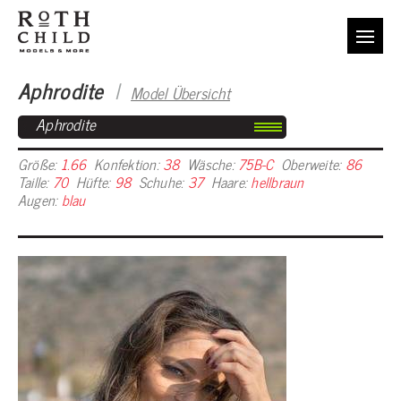
Aphrodite
I
Model Übersicht
Aphrodite
Größe:
1.66
Konfektion:
38
Wäsche:
75B-C
Oberweite:
86
Taille:
70
Hüfte:
98
Schuhe:
37
Haare:
hellbraun
Augen:
blau