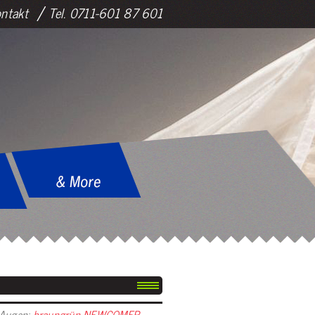
ntakt
Tel. 0711-601 87 601
Augen:
braungrün NEWCOMER