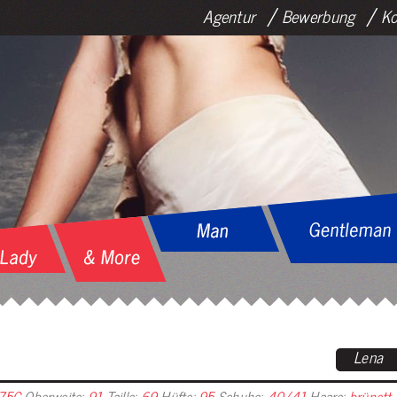
Agentur
Bewerbung
Ko
Lena
75C
Oberweite:
91
Taille:
69
Hüfte:
95
Schuhe:
40/41
Haare:
brünett