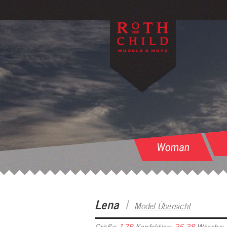
Lena
I
Model Übersicht
Größe:
1.78
Konfektion:
36-38
Wäsche: