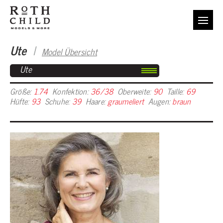
Ute
I
Model Übersicht
Ute
Größe:
1.74
Konfektion:
36/38
Oberweite:
90
Taille:
69
Hüfte:
93
Schuhe:
39
Haare:
graumeliert
Augen:
braun