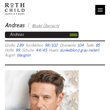
Andreas
I
Model Übersicht
Andreas
Größe:
1.89
Konfektion:
98/102
Oberweite:
104
Taille:
85
Hüfte:
99
Schuhe:
44/45
Haare:
dunkelblond grau meliert
Augen:
blaugrün