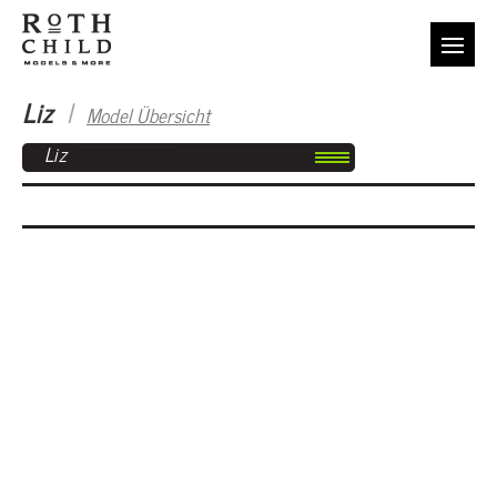
Liz
I
Model Übersicht
Liz