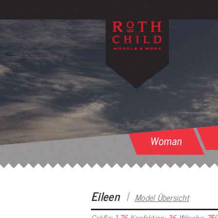
Eileen
I
Model Übersicht
Größe:
1.76
Konfektion:
36
Wäsche:
75