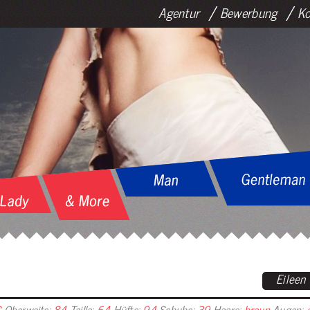
Agentur
Bewerbung
Ko
Eileen
C
Oberweite:
84
Taille:
64
Hüfte:
94
Schuhe:
39
Haare:
braun
Augen: