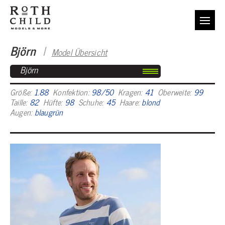
Björn
I
Model Übersicht
Björn
Größe:
1.88
Konfektion:
98/50
Kragen:
41
Oberweite:
99
Taille:
82
Hüfte:
98
Schuhe:
45
Haare:
blond
Augen:
blaugrün