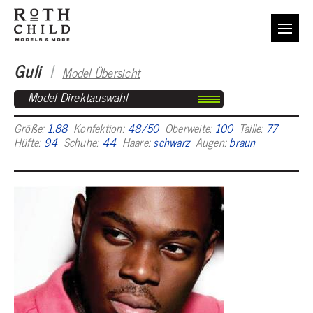
Guli
I
Model Übersicht
Model Direktauswahl
Größe:
1.88
Konfektion:
48/50
Oberweite:
100
Taille:
77
Hüfte:
94
Schuhe:
44
Haare:
schwarz
Augen:
braun