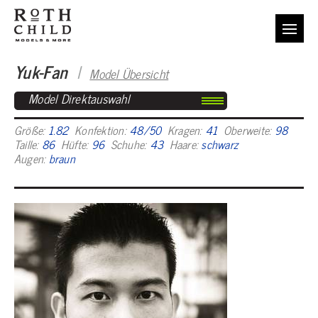
Yuk-Fan
I
Model Übersicht
Model Direktauswahl
Größe:
1.82
Konfektion:
48/50
Kragen:
41
Oberweite:
98
Taille:
86
Hüfte:
96
Schuhe:
43
Haare:
schwarz
Augen:
braun