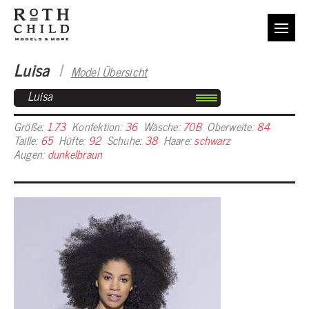
Luisa
I
Model Übersicht
Luisa
Größe:
1.73
Konfektion:
36
Wäsche:
70B
Oberweite:
84
Taille:
65
Hüfte:
92
Schuhe:
38
Haare:
schwarz
Augen:
dunkelbraun