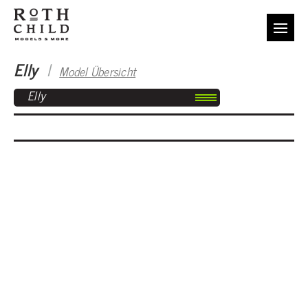
Elly
I
Model Übersicht
Elly