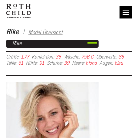
Rike
I
Model Übersicht
Rike
Größe:
1.77
Konfektion:
36
Wäsche:
75B-C
Oberweite:
86
Taille:
61
Hüfte:
91
Schuhe:
39
Haare:
blond
Augen:
blau