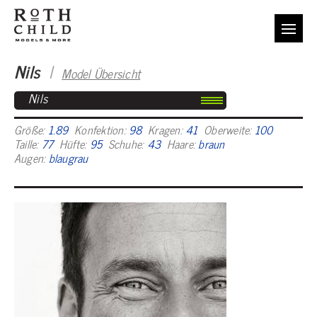
Nils
I
Model Übersicht
Nils
Größe:
1.89
Konfektion:
98
Kragen:
41
Oberweite:
100
Taille:
77
Hüfte:
95
Schuhe:
43
Haare:
braun
Augen:
blaugrau