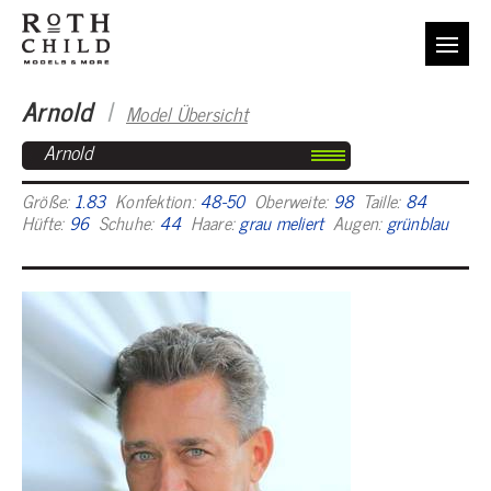
Arnold
I
Model Übersicht
Arnold
Größe:
1.83
Konfektion:
48-50
Oberweite:
98
Taille:
84
Hüfte:
96
Schuhe:
44
Haare:
grau meliert
Augen:
grünblau