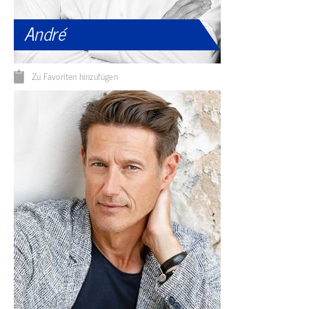
André
Zu Favoriten hinzufügen