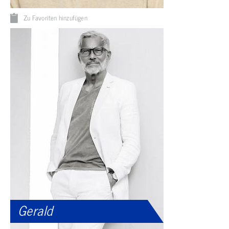
Zu Favoriten hinzufügen
Gerald