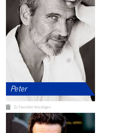
Peter
Zu Favoriten hinzufügen