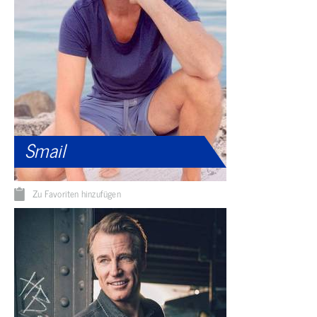
Smail
Zu Favoriten hinzufügen