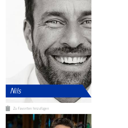
Nils
Zu Favoriten hinzufügen