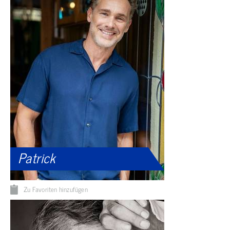
Patrick
Zu Favoriten hinzufügen