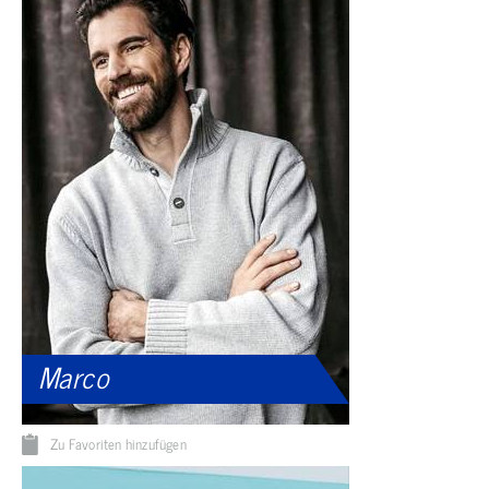
Marco
Zu Favoriten hinzufügen