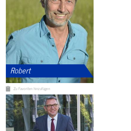
Robert
Zu Favoriten hinzufügen