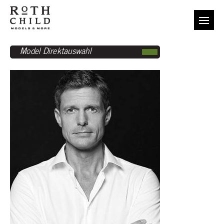
Model Direktauswahl