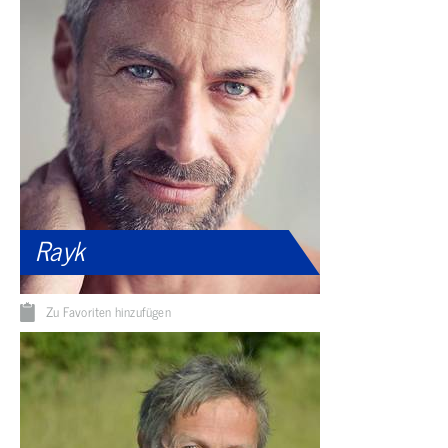
Rayk
Zu Favoriten hinzufügen